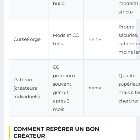
build
modérat
stricte
Propre,
Mods et CC
sécurisé,
CurseForge
⭐⭐⭐⭐
triés
catalogu
moins la
CC
premium
Qualité
Patreon
souvent
supérieur
(créateurs
⭐⭐⭐⭐
gratuit
mais il fa
individuels)
après 3
chercher
mois
COMMENT REPÉRER UN BON
CRÉATEUR