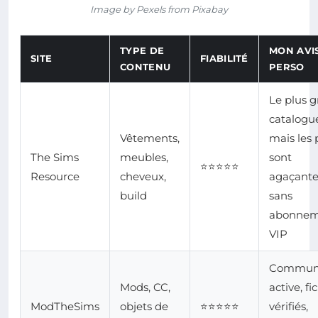
Image by Pexels from Pixabay
TYPE DE
MON AVI
SITE
FIABILITÉ
CONTENU
PERSO
Le plus g
catalogu
Vêtements,
mais les
The Sims
meubles,
sont
⭐⭐⭐⭐⭐
Resource
cheveux,
agaçante
build
sans
abonnem
VIP
Commun
Mods, CC,
active, fi
ModTheSims
objets de
⭐⭐⭐⭐⭐
vérifiés,