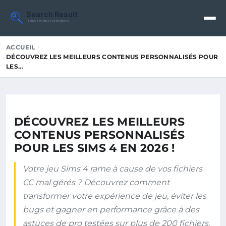
Search Result
Trouvez ce que vous cherchez
ACCUEIL
DÉCOUVREZ LES MEILLEURS CONTENUS PERSONNALISÉS POUR
LES…
DÉCOUVREZ LES MEILLEURS
CONTENUS PERSONNALISÉS
POUR LES SIMS 4 EN 2026 !
Votre jeu Sims 4 rame à cause de vos fichiers
CC mal gérés ? Découvrez comment
transformer votre expérience de jeu, éviter les
bugs et gagner en performance grâce à des
astuces de pro testées sur plus de 200 fichiers.