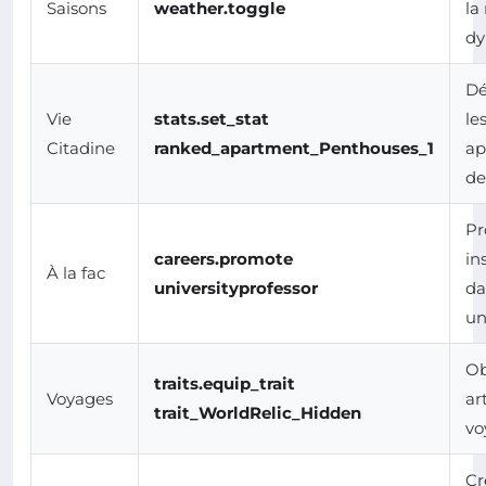
Saisons
weather.toggle
la
d
Dé
Vie
stats.set_stat
le
Citadine
ranked_apartment_Penthouses_1
ap
de
Pr
careers.promote
in
À la fac
universityprofessor
da
un
Ob
traits.equip_trait
Voyages
ar
trait_WorldRelic_Hidden
vo
Cr