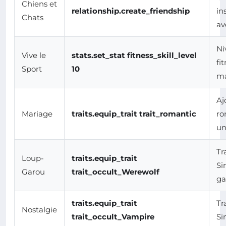
Chiens et
relationship.create_friendship
in
Chats
av
Ni
Vive le
stats.set_stat fitness_skill_level
fi
Sport
10
m
Aj
Mariage
traits.equip_trait trait_romantic
ro
un
Tr
Loup-
traits.equip_trait
Si
Garou
trait_occult_Werewolf
ga
traits.equip_trait
Tr
Nostalgie
trait_occult_Vampire
Si