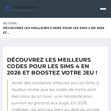
Search Result
Trouvez ce que vous cherchez
ACCUEIL
DÉCOUVREZ LES MEILLEURS CODES POUR LES SIMS 4 EN 2026
ET…
DÉCOUVREZ LES MEILLEURS
CODES POUR LES SIMS 4 EN
2026 ET BOOSTEZ VOTRE JEU !
Après des centaines d'heures sur Les Sims 4,
l'auteur révèle que les codes de triche sont
bien plus qu'un luxe : une nécessité pour
survivre au grind et aux bugs. En 2026,
maîtriser ces astuces, bien au-delà du simple