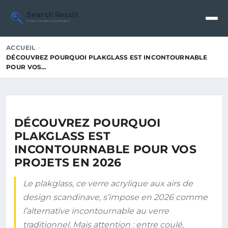
Search Result
Trouvez ce que vous cherchez
ACCUEIL
DÉCOUVREZ POURQUOI PLAKGLASS EST INCONTOURNABLE
POUR VOS…
DÉCOUVREZ POURQUOI
PLAKGLASS EST
INCONTOURNABLE POUR VOS
PROJETS EN 2026
Le plakglass, ce verre acrylique aux airs de
design scandinave, s’impose en 2026 comme
l’alternative incontournable au verre
traditionnel. Mais attention : entre coulé,