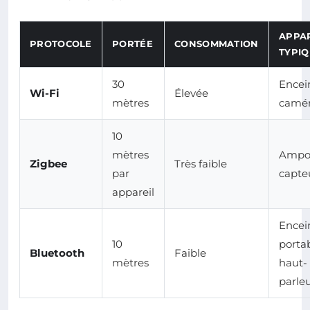
APPAR
PROTOCOLE
PORTÉE
CONSOMMATION
TYPIQ
30
Encei
Wi-Fi
Élevée
mètres
camér
10
mètres
Ampou
Zigbee
Très faible
par
capte
appareil
Encei
10
portab
Bluetooth
Faible
mètres
haut-
parle