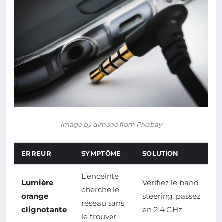
Image by qimono from Pixabay
ERREUR
SYMPTÔME
SOLUTION
L’enceinte
Lumière
Vérifiez le band
cherche le
orange
steering, passez
réseau sans
clignotante
en 2,4 GHz
le trouver