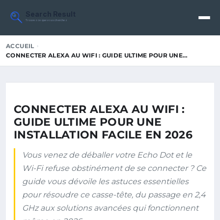
Search Result
Trouvez ce que vous cherchez
ACCUEIL
CONNECTER ALEXA AU WIFI : GUIDE ULTIME POUR UNE…
CONNECTER ALEXA AU WIFI :
GUIDE ULTIME POUR UNE
INSTALLATION FACILE EN 2026
Vous venez de déballer votre Echo Dot et le
Wi-Fi refuse obstinément de se connecter ? Ce
guide vous dévoile les astuces essentielles
pour résoudre ce casse-tête, du passage en 2,4
GHz aux solutions avancées qui fonctionnent