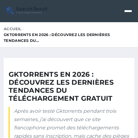
Search Result
Trouvez ce que vous cherchez
ACCUEIL
GKTORRENTS EN 2026 : DÉCOUVREZ LES DERNIÈRES
TENDANCES DU…
GKTORRENTS EN 2026 :
DÉCOUVREZ LES DERNIÈRES
TENDANCES DU
TÉLÉCHARGEMENT GRATUIT
Après avoir testé Gktorrents pendant trois
semaines, j’ai découvert que ce site
francophone promet des téléchargements
rapides sans inscription, mais cache des pièges