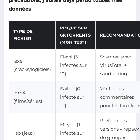
précautions, j’aurais déjà perdu toutes mes
données
.
RISQUE SUR
TYPE DE
GKTORRENTS
RECOMMANDATI
FICHIER
(MON TEST)
Élevé (3
Scanner avec
.exe
infectés sur
VirusTotal +
(cracks/logiciels)
10)
sandboxing
Faible (0
Vérifier les
.mp4
infecté sur
commentaires
(films/séries)
10)
pour les faux lien
Préférer les
Moyen (1
versions « repack
.iso (jeux)
infecté sur
de groupes