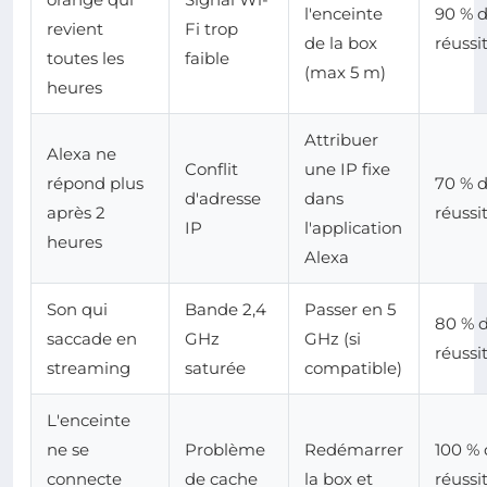
l'enceinte
90 % 
revient
Fi trop
de la box
réussi
toutes les
faible
(max 5 m)
heures
Attribuer
Alexa ne
Conflit
une IP fixe
répond plus
70 % 
d'adresse
dans
après 2
réussi
IP
l'application
heures
Alexa
Son qui
Bande 2,4
Passer en 5
80 % 
saccade en
GHz
GHz (si
réussi
streaming
saturée
compatible)
L'enceinte
ne se
Problème
Redémarrer
100 % 
connecte
de cache
la box et
réussi