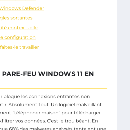
u Windows Defender
ègles sortantes
rité contextuelle
e configuration
ites-le travailler
 PARE-FEU WINDOWS 11 EN
r bloque les connexions entrantes non
 sortir. Absolument tout. Un logiciel malveillant
brement "téléphoner maison" pour télécharger
iltrer vos données. C'est le trou béant. En
que 68% des malwares analysés tentaient une