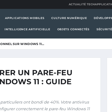
ACTUALITÉ TECH
APPLICATI
APPLICATIONS MOBILES
CULTURE NUMÉRIQUE
DÉVELOPP
INTELLIGENCE ARTIFICIELLE
OBJETS CONNECTÉS
SÉCURIT
SONNEL SUR WINDOWS 11…
RER UN PARE-FEU
DOWS 11 : GUIDE
particuliers ont bondi de 40%. Votre antivirus
nfigurer correctement le pare-feu Windows 11