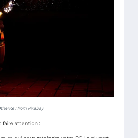
therKev from Pixabay
 faire attention :